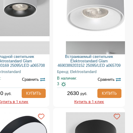
ладной светильник
Встраиваемый светильник
ektrostandard Glam
Elektrostandard Glam
03169 25095/LED a065708
4690389203152 25095/LED a065709
ktrostandard
Бренд: Elektrostandard
:
В наличии:
Сравнить
Сравнить
3
30
2630
КУПИТЬ
КУПИТЬ
руб.
руб.
Купить в 1 клик
Купить в 1 клик