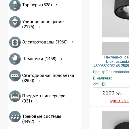
Торшеры (528)
Уличное освещение
(2175)
Электротовары (1960)
Накладной св
Лампочки (1458)
Elektrostand
4690389203145 250
Бренд: Elektrostanda
Светодиодная подсветка
В наличии:
(3900)
>50
2100
руб.
Предметы интерьера
(331)
Купить в 
Трековые системы
(4492)