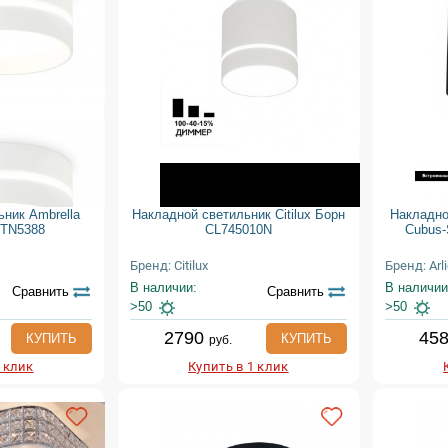
ьник Ambrella
Накладной светильник Citilux Борн
Накладно
 TN5388
CL745010N
Cubus-
Бренд: Citilux
Бренд: Arli
В наличии:
В наличии
Сравнить
Сравнить
>50
>50
2790
45
КУПИТЬ
КУПИТЬ
руб.
1 клик
Купить в 1 клик