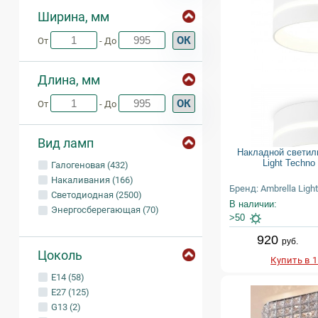
Ширина, мм
ОК
От
- До
Длина, мм
ОК
От
- До
Вид ламп
Накладной светил
Light Techno
Галогеновая (432)
Накаливания (166)
Бренд: Ambrella Light
Светодиодная (2500)
В наличии:
Энергосберегающая (70)
>50
920
руб.
Цоколь
Купить в 
E14 (58)
E27 (125)
G13 (2)