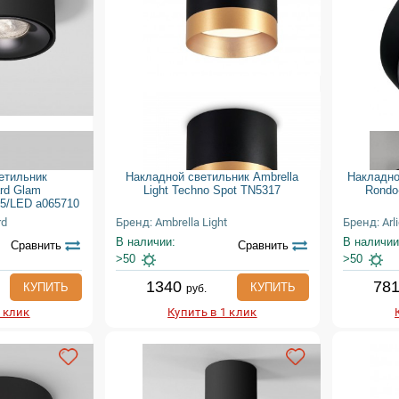
етильник
Накладной светильник Ambrella
Накладно
ard Glam
Light Techno Spot TN5317
Rondo
95/LED a065710
rd
Бренд: Ambrella Light
Бренд: Arli
В наличии:
В наличии
Сравнить
Сравнить
>50
>50
1340
78
КУПИТЬ
КУПИТЬ
руб.
1 клик
Купить в 1 клик