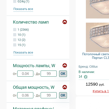
G24q (1)
Показать все
Количество ламп
1 (2366)
10 (1)
12 (2)
15 (1)
Показать все
Потолочный светил
Портал CL
Мощность лампы, W
Бренд: Citilux
В наличии:
ОК
От
- До
14
12590
руб.
Общая мощность, W
Купить в 
ОК
От
- До
Материал плафона/