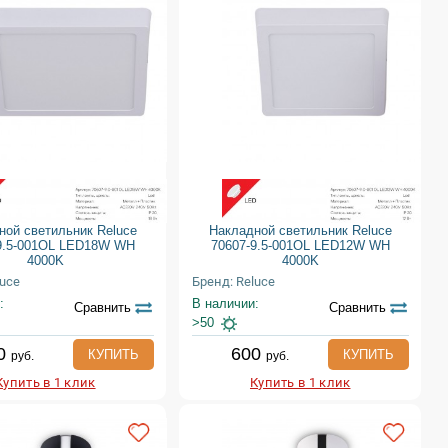
ной светильник Reluce
Накладной светильник Reluce
9.5-001OL LED18W WH
70607-9.5-001OL LED12W WH
4000K
4000K
luce
Бренд: Reluce
:
В наличии:
Сравнить
Сравнить
>50
0
600
КУПИТЬ
КУПИТЬ
руб.
руб.
Купить в 1 клик
Купить в 1 клик