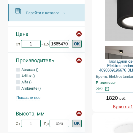
Перейти в каталог
Цена
ОК
От
- До
Производитель
Накладной св
Elektrostanda
Abrasax ()
4690389196676 DL
Adilux ()
Бренд: Elektrostanda
Alfa ()
В наличии:
Ambiente ()
>50
1820
Показать все
руб.
Купить в 
Высота, мм
ОК
От
- До