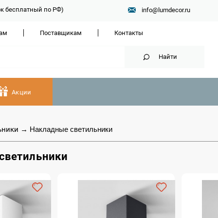
нок бесплатный по РФ)
info@lumdecor.ru
ам
Поставщикам
Контакты
Найти
Акции
ьники
→
Накладные светильники
светильники