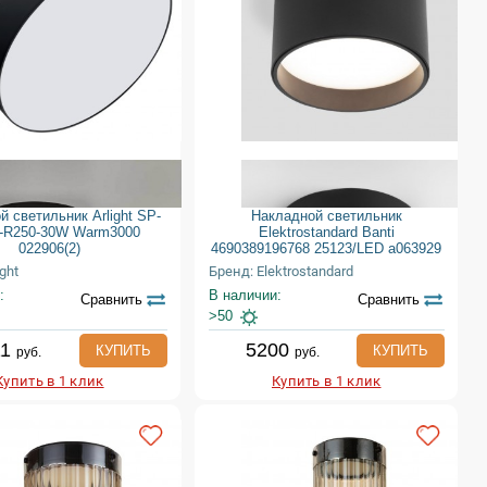
й светильник Arlight SP-
Накладной светильник
-R250-30W Warm3000
Elektrostandard Banti
022906(2)
4690389196768 25123/LED a063929
ght
Бренд: Elektrostandard
:
В наличии:
Сравнить
Сравнить
>50
11
5200
КУПИТЬ
КУПИТЬ
руб.
руб.
Купить в 1 клик
Купить в 1 клик