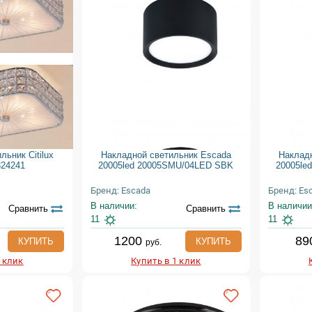
ьник Citilux
Накладной светильник Escada
Наклад
324241
20005led 20005SMU/04LED SBK
20005le
Бренд: Escada
Бренд: Es
В наличии:
В наличии
Сравнить
Сравнить
11
11
1200
89
КУПИТЬ
КУПИТЬ
руб.
1 клик
Купить в 1 клик