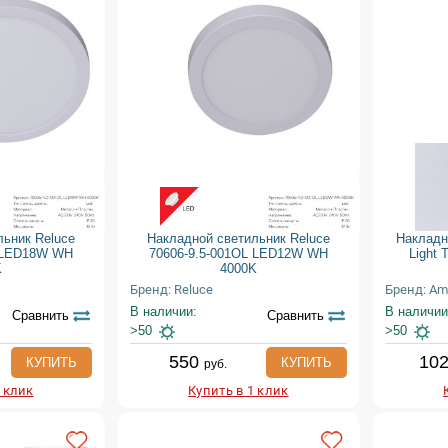
льник Reluce
Накладной светильник Reluce
Накладн
L LED18W WH
70606-9.5-001OL LED12W WH
Light 
K
4000K
Бренд: Reluce
Бренд: Amb
В наличии:
В наличии
Сравнить
Сравнить
>50
>50
550
10
КУПИТЬ
КУПИТЬ
руб.
1 клик
Купить в 1 клик