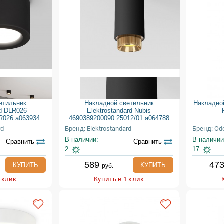
етильник
Накладной светильник
Накладной
rd DLR026
Elektrostandard Nubis
R026 a063934
4690389200090 25012/01 a064788
rd
Бренд: Elektrostandard
Бренд: Ode
В наличии:
В наличии
Сравнить
Сравнить
2
17
589
47
КУПИТЬ
КУПИТЬ
руб.
1 клик
Купить в 1 клик