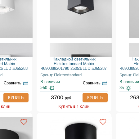
етильник
Накладной светильник
Нак
rd Matrix
Elektrostandard Matrix
El
51/LED a065283
4690389201790 25051/LED a065287
46903892
rd
Бренд: Elektrostandard
Бренд: Ele
В наличии:
В наличии
Сравнить
Сравнить
>50
35
3700
26
КУПИТЬ
КУПИТЬ
руб.
1 клик
Купить в 1 клик