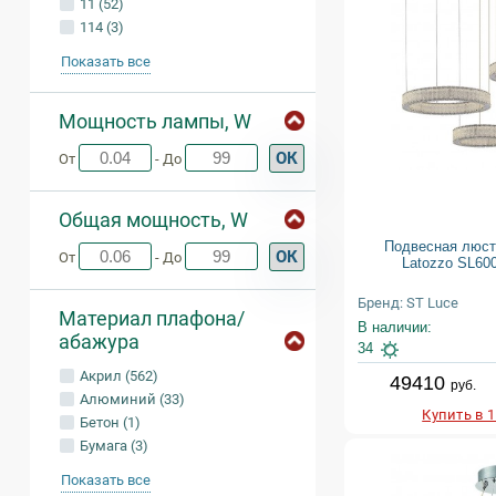
11 (52)
114 (3)
Показать все
Мощность лампы, W
ОК
От
- До
Общая мощность, W
Подвесная люст
ОК
От
- До
Latozzo SL600
Бренд: ST Luce
Материал плафона/
В наличии:
абажура
34
Акрил (562)
49410
руб.
Алюминий (33)
Купить в 
Бетон (1)
Бумага (3)
Показать все