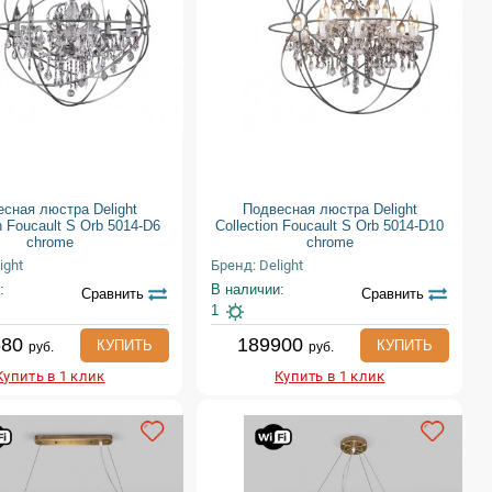
сная люстра Delight
Подвесная люстра Delight
n Foucault S Orb 5014-D6
Collection Foucault S Orb 5014-D10
chrome
chrome
ight
Бренд: Delight
:
В наличии:
Сравнить
Сравнить
1
680
189900
КУПИТЬ
КУПИТЬ
руб.
руб.
Купить в 1 клик
Купить в 1 клик