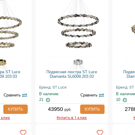
ра ST Luce
Подвесная люстра ST Luce
Подве
09.103.03
Diamanta SL6009.203.03
Diam
Бренд: ST Luce
Бренд: ST
В наличии:
В наличии
Сравнить
Сравнить
21
10
43950
278
КУПИТЬ
КУПИТЬ
руб.
1 клик
Купить в 1 клик