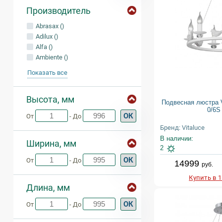
Производитель
Abrasax ()
Adilux ()
Alfa ()
Ambiente ()
Показать все
Высота, мм
Подвесная люстра V
0/6S
ОК
От
- До
Бренд: Vitaluce
В наличии:
Ширина, мм
2
ОК
От
- До
14999
руб.
Купить в 
Длина, мм
ОК
От
- До