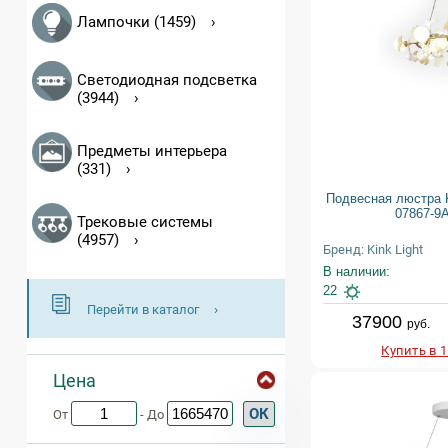
Лампочки (1459)
Светодиодная подсветка
(3944)
Предметы интерьера
(331)
Подвесная люстра K
07867-9
Трековые системы
(4957)
Бренд: Kink Light
В наличии:
22
Перейти в каталог
37900
руб.
Купить в 
Цена
ОК
От
- До