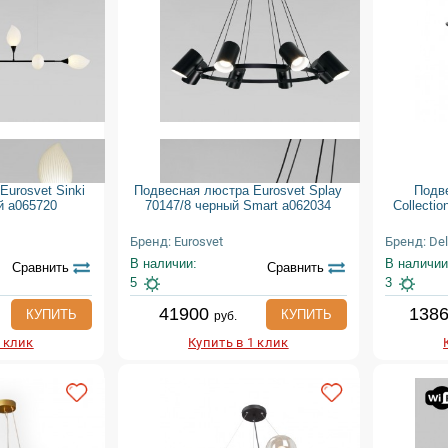
urosvet Sinki
Подвесная люстра Eurosvet Splay
Подве
й a065720
70147/8 черный Smart a062034
Collectio
Бренд: Eurosvet
Бренд: Del
В наличии:
В наличии
Сравнить
Сравнить
5
3
41900
138
КУПИТЬ
КУПИТЬ
руб.
1 клик
Купить в 1 клик