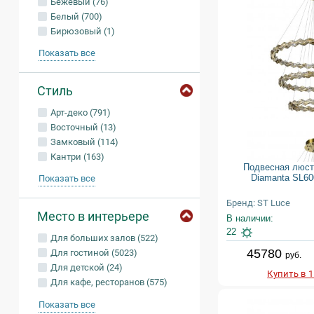
Бежевый (76)
Белый (700)
Бирюзовый (1)
Показать все
Стиль
Арт-деко (791)
Восточный (13)
Замковый (114)
Кантри (163)
Подвесная люст
Diamanta SL60
Показать все
Бренд: ST Luce
Место в интерьере
В наличии:
22
Для больших залов (522)
45780
Для гостиной (5023)
руб.
Для детской (24)
Купить в 
Для кафе, ресторанов (575)
Показать все