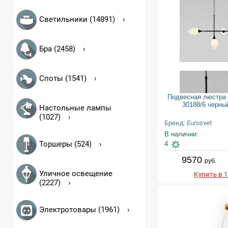
Светильники (14891)
Бра (2458)
Споты (1541)
Подвесная люстра E
30188/6 черны
Настольные лампы
(1027)
Бренд: Eurosvet
В наличии:
Торшеры (524)
4
9570
руб.
Уличное освещение
Купить в 
(2227)
Электротовары (1961)