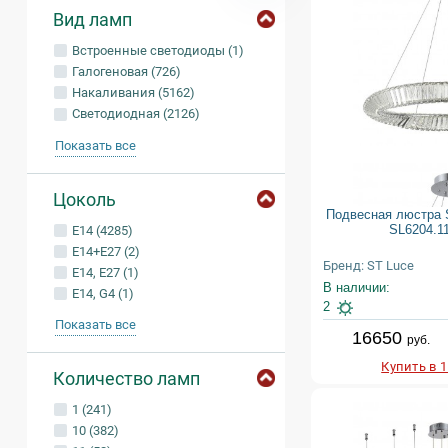
Вид ламп
Встроенные светодиоды (1)
Галогеновая (726)
Накаливания (5162)
Светодиодная (2126)
Показать все
Цоколь
Подвесная люстра S
SL6204.11
E14 (4285)
E14+E27 (2)
Бренд: ST Luce
E14, E27 (1)
В наличии:
E14, G4 (1)
2
Показать все
16650
руб.
Купить в 
Количество ламп
1 (241)
10 (382)