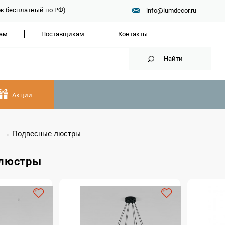
нок бесплатный по РФ)
info@lumdecor.ru
ам
Поставщикам
Контакты
Найти
Акции
ы
→
Подвесные люстры
 люстры